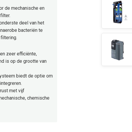
oor de mechanische en
ilter.
 onderste deel van het
anaerobe bacteriën te
iltering.
een zeer efficiënte,
md is op de grootte van
rsysteem biedt de optie om
integreren.
ust met vijf
mechanische, chemische