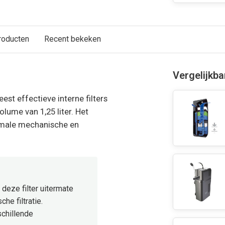
roducten
Recent bekeken
Vergelijkb
est effectieve interne filters
volume van 1,25 liter. Het
imale mechanische en
 deze filter uitermate
he filtratie.
rschillende