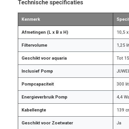
Technische specificaties
Kenmerk
Specif
Afmetingen (L x B x H)
10,5 x
Filtervolume
1,25 li
Geschikt voor aquaria
Tot 15
Inclusief Pomp
JUWEL
Pompcapaciteit
300 li
Energieverbruik Pomp
4,4 Wa
Kabellengte
139 
Geschikt voor Zoetwater
Ja