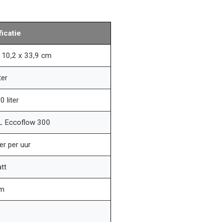
icatie
 10,2 x 33,9 cm
ter
0 liter
 Eccoflow 300
ter per uur
tt
cm