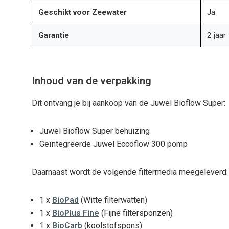
Geschikt voor Zeewater
Ja
Garantie
2 jaar
Inhoud van de verpakking
Dit ontvang je bij aankoop van de Juwel Bioflow Super:
Juwel Bioflow Super behuizing
Geïntegreerde Juwel Eccoflow 300 pomp
Daarnaast wordt de volgende filtermedia meegeleverd:
1 x
BioPad
(Witte filterwatten)
1 x
BioPlus Fine
(Fijne filtersponzen)
1 x
BioCarb
(koolstofspons)