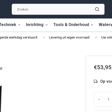
Techniek
Inrichting
Tools & Onderhoud
Waterv
lgende werkdag verstuurd
Levering uit eigen voorraad
Uw onli
€53,95
el
Op vo
-