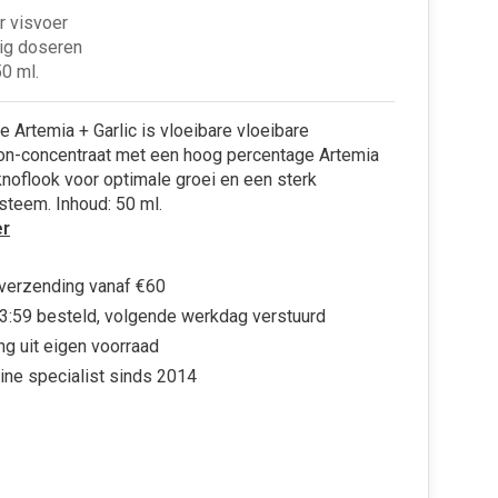
r visvoer
ig doseren
50 ml.
e Artemia + Garlic is vloeibare vloeibare
on-concentraat met een hoog percentage Artemia
knoflook voor optimale groei en een sterk
teem. Inhoud: 50 ml.
r
 verzending vanaf €60
3:59 besteld, volgende werkdag verstuurd
ng uit eigen voorraad
ine specialist sinds 2014