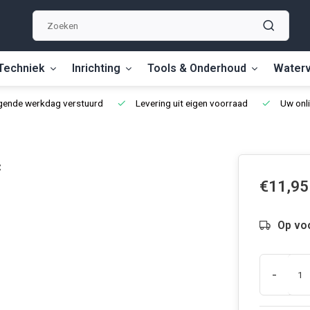
Techniek
Inrichting
Tools & Onderhoud
Waterv
lgende werkdag verstuurd
Levering uit eigen voorraad
Uw onli
c
€11,95
Op vo
-