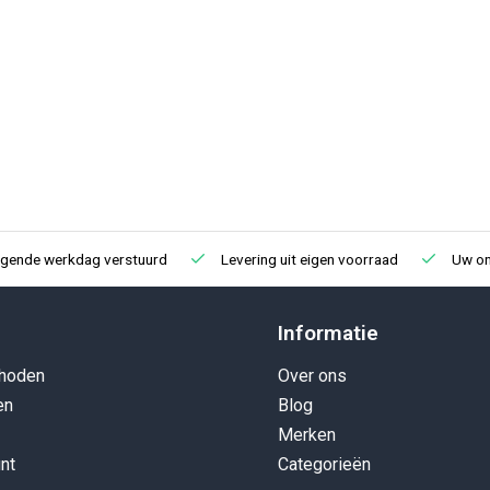
lgende werkdag verstuurd
Levering uit eigen voorraad
Uw onl
Informatie
hoden
Over ons
en
Blog
Merken
nt
Categorieën