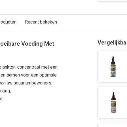
roducten
Recent bekeken
Vergelijkb
Vloeibare Voeding Met
öplankton-concentraat met een
gen samen voor een optimale
 van uw aquariumbewoners.
rking,
t.