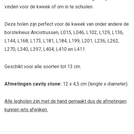
vinden voor de kweek of om in te schuilen.
Deze holen zijn perfect voor de kweek van onder andere de
borstelneus Ancistrussen, L015, L046, L102, L129, L136,
L144, L168, L173, L181, L184, L199, L201, L236, L262,
L270, L340, L397, L404, L410 en L411.
Geschikt voor alle soorten tot 13 cm.
Afmetingen cavity stone:
12 x 4,5 cm (lengte x diameter).
Alle legholen zijn met de hand gemaakt dus de afmetingen
kunnen iets afwijken.