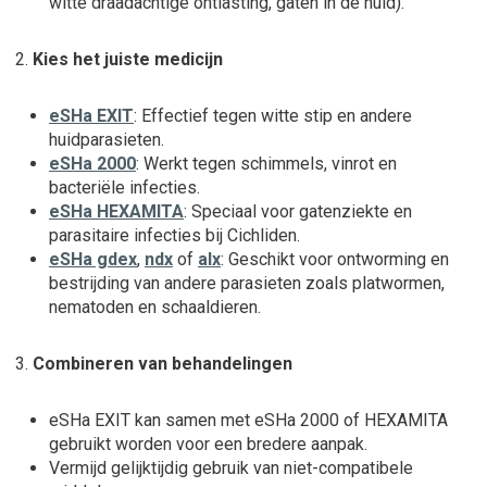
witte draadachtige ontlasting, gaten in de huid).
Kies het juiste medicijn
eSHa EXIT
: Effectief tegen
witte stip
en andere
huidparasieten.
eSHa 2000
: Werkt tegen
schimmels, vinrot
en
bacteriële infecties
.
eSHa HEXAMITA
: Speciaal voor
gatenziekte
en
parasitaire infecties bij Cichliden.
eSHa gdex
,
ndx
of
alx
: Geschikt voor ontworming en
bestrijding van andere parasieten zoals platwormen,
nematoden en schaaldieren.
Combineren van behandelingen
eSHa EXIT
kan samen met
eSHa 2000
of
HEXAMITA
gebruikt worden voor een bredere aanpak.
Vermijd gelijktijdig gebruik van niet-compatibele