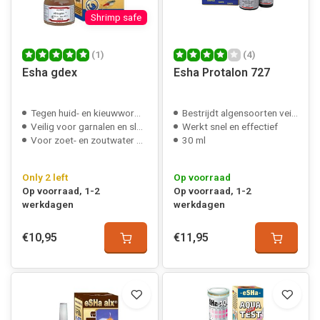
Shrimp safe
(1)
(4)
Esha gdex
Esha Protalon 727
Tegen huid- en kieuwwormen
Bestrijdt algensoorten veilig
Veilig voor garnalen en slakken
Werkt snel en effectief
Voor zoet- en zoutwater vissen
30 ml
Only 2 left
Op voorraad
Op voorraad, 1-2
Op voorraad, 1-2
werkdagen
werkdagen
€10,95
€11,95