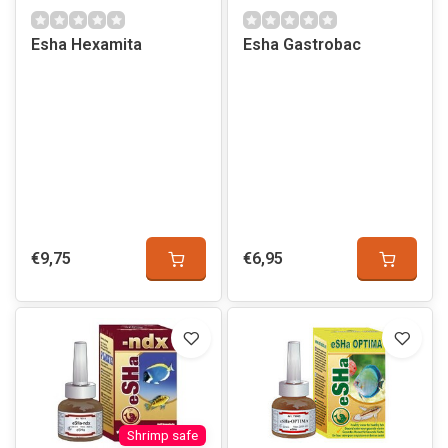
Esha Hexamita
Esha Gastrobac
€9,75
€6,95
Shrimp safe