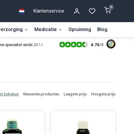
0
Klantenservice
erzorging
Medicatie
Opruiming
Blog
4.73
/
5
ne specialist sinds 2014
st bekeken
Nieuwste producten
Laagste prijs
Hoogste prijs