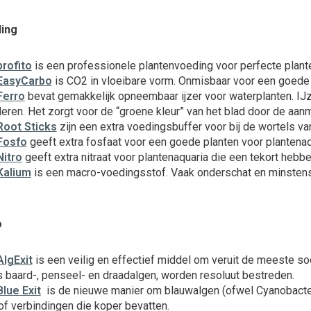
ing
profito
is een professionele plantenvoeding voor perfecte plant
 EasyCarbo
is CO2 in vloeibare vorm. Onmisbaar voor een goede 
Ferro
bevat gemakkelijk opneembaar ijzer voor waterplanten. I
eren. Het zorgt voor de “groene kleur” van het blad door de aan
Root Sticks
zijn een extra voedingsbuffer voor bij de wortels va
Fosfo
geeft extra fosfaat voor een goede planten voor plantenaq
Nitro
geeft extra nitraat voor plantenaquaria die een tekort hebben
Kalium
is een macro-voedingsstof. Vaak onderschat en minstens z
o
AlgExit
is een veilig en effectief middel om veruit de meeste soo
 baard-, penseel- en draadalgen, worden resoluut bestreden.
Blue Exit
is de nieuwe manier om blauwalgen (ofwel Cyanobacter
 of verbindingen die koper bevatten.