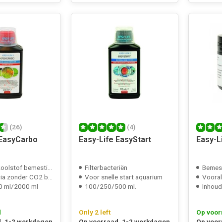
(26)
(4)
 EasyCarbo
Easy-Life EasyStart
Easy-Li
oolstof bemesting
Filterbacteriën
Bemesti
zonder CO2 bemesting
Voor snelle start aquarium
Vooral 
0 ml/2000 ml
100/250/500 ml.
Inhoud
d
Only 2 left
Op voor
, 1-2 werkdagen
Op voorraad, 1-2 werkdagen
Op voor