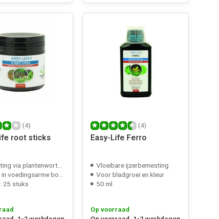
(4)
(4)
fe root sticks
Easy-Life Ferro
ng via plantenwortels
Vloeibare ijzerbemesting
in voedingsarme bodem
Voor bladgroei en kleur
: 25 stuks
50 ml
raad
Op voorraad
raad, 1-2 werkdagen
Op voorraad, 1-2 werkdagen