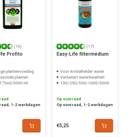
(15)
(17)
fe Profito
Easy-Life filtermedium
ige plantenvoeding
Voor kristalhelder water
ezonde planten
Verbetert waterkwaliteit
175ml/5000 ml
100/250/500/1000/5000 ml
raad
Op voorraad
raad, 1-2 werkdagen
Op voorraad, 1-2 werkdagen
€5,25