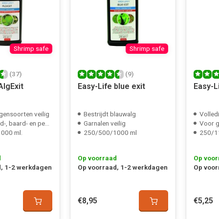
Shrimp safe
Shrimp safe
(37)
(9)
AlgExit
Easy-Life blue exit
Easy-Li
lgensoorten veilig
Bestrijdt blauwalg
Volled
baard- en penseelalg
Garnalen veilig
Voor g
000 ml.
250/500/1000 ml
250/1
d
Op voorraad
Op voor
, 1-2 werkdagen
Op voorraad, 1-2 werkdagen
Op voor
€8,95
€5,25