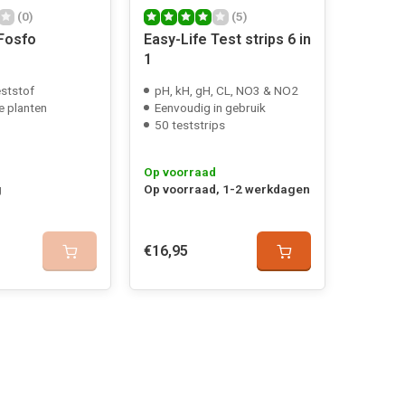
(0)
(5)
 Fosfo
Easy-Life Test strips 6 in
1
ststof
pH, kH, gH, CL, NO3 & NO2
e planten
Eenvoudig in gebruik
50 teststrips
Op voorraad
g
Op voorraad, 1-2 werkdagen
€16,95