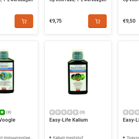
€9,75
€9,50
(8)
(0)
 Voogle
Easy-Life Kalium
Easy-Li
t immuunsysteem
Kalium meststof
Toevoe