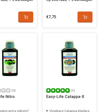
€7,75
(0)
(3)
fe Nitro
Easy-Life Catappa-X
ging extra stikstof
Vloeibare Catappa-bladeren variant