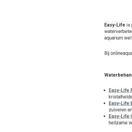
Easy-Life
is 
waterverbeter
aquarium wel 
Bij onlineaqu
Waterbehan
Easy-Life 
kristalheld
Easy-Life 
zuiveren en
Easy-Life
heilzame w