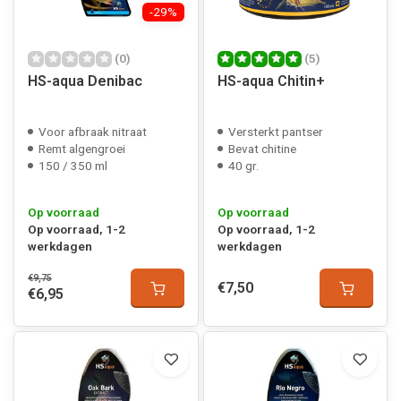
-29%
(0)
(5)
HS-aqua Denibac
HS-aqua Chitin+
Voor afbraak nitraat
Versterkt pantser
Remt algengroei
Bevat chitine
150 / 350 ml
40 gr.
Op voorraad
Op voorraad
Op voorraad, 1-2
Op voorraad, 1-2
werkdagen
werkdagen
€9,75
€7,50
€6,95