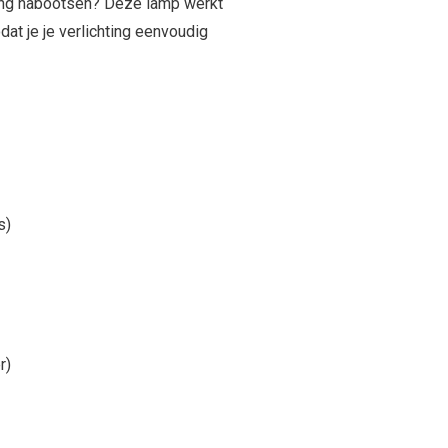
ng nabootsen? Deze lamp werkt
odat je je verlichting eenvoudig
s)
r)