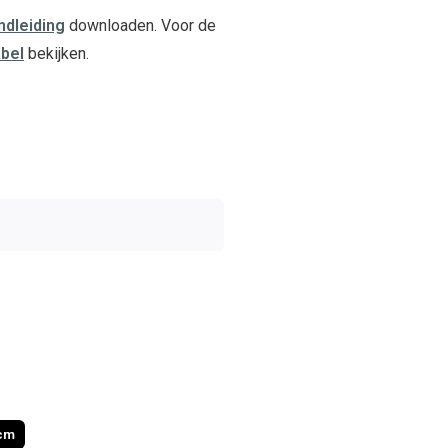
ndleiding
downloaden. Voor de
abel
bekijken.
 cm