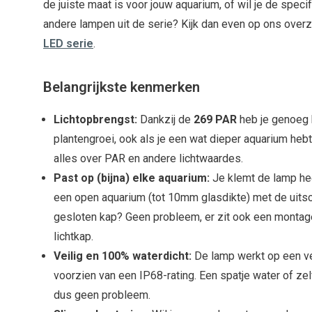
de juiste maat is voor jouw aquarium, of wil je de speci
andere lampen uit de serie? Kijk dan even op ons over
LED serie
.
Belangrijkste kenmerken
Lichtopbrengst:
Dankzij de
269 PAR
heb je genoeg 
plantengroei, ook als je een wat dieper aquarium heb
alles over PAR en andere lichtwaardes.
Past op (bijna) elke aquarium:
Je klemt de lamp he
een open aquarium (tot 10mm glasdikte) met de uitsc
gesloten kap? Geen probleem, er zit ook een montages
lichtkap.
Veilig en 100% waterdicht:
De lamp werkt op een vei
voorzien van een IP68-rating. Een spatje water of ze
dus geen probleem.