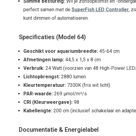
Slimme besturing:
Wil je zonsopkomst en -onderga
perfect samen met de
SuperFish LED Controller
, z
kunt dimmen of automatiseren.
Specificaties (Model 64)
Geschikt voor aquariumbreedte:
45-64 cm
Afmetingen lamp:
44,5 x 1,5 x 8 cm
Verbruik:
24 Watt (voorzien van 48 High-Power LED
Lichtopbrengst:
2880 lumen
Kleurtemperatuur:
7300K (fris wit licht)
PAR-waarde:
269 µmol/m²/s
CRI (Kleurweergave):
98
Kabellengte:
200 cm (inclusief schakelaar en adapte
Documentatie & Energielabel