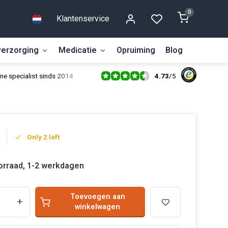
0
Klantenservice
erzorging
Medicatie
Opruiming
Blog
4.73
/
5
ne specialist sinds 2014
Only 2 left
orraad, 1-2 werkdagen
Toevoegen aan
+
winkelwagen