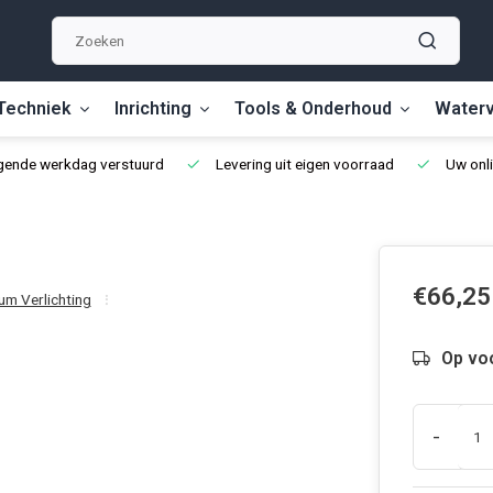
Techniek
Inrichting
Tools & Onderhoud
Waterv
lgende werkdag verstuurd
Levering uit eigen voorraad
Uw onli
€66,25
um Verlichting
Op vo
-