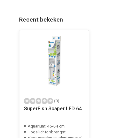
Recent bekeken
(0)
SuperFish Scaper LED 64
Aquarium: 45-64 cm
Hoge lichtopbrengst
Voor scaping en plantengroei