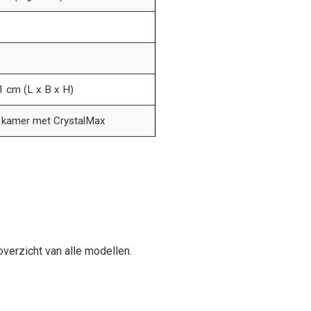
 cm (L x B x H)
a kamer met CrystalMax
verzicht van alle modellen.