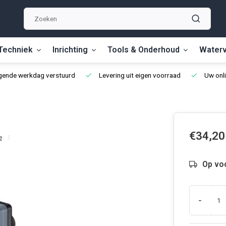
Techniek
Inrichting
Tools & Onderhoud
Waterv
lgende werkdag verstuurd
Levering uit eigen voorraad
Uw onli
€34,20
e
Op vo
-