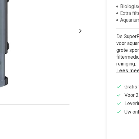
Biologis
Extra fil
Aquarium
De SuperFi
voor aquar
grote spon
filtermed
reiniging.
Lees mee
Gratis
Voor 2
Leveri
Uw onl