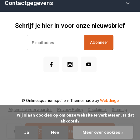
Contactgegevens
Schrijf je hier in voor onze nieuwsbrief
Abonneer
© Onlineaquariumspullen
- Theme made by
Webdinge
Algemene voorwaarden
Privacy Policy
Disclaimer
Sitemap
            Wij slaan cookies op om onze website te verbeteren. Is dat 
akkoord?

Toevoegen aan winkelwagen
Ja
Nee
Meer over cookies »