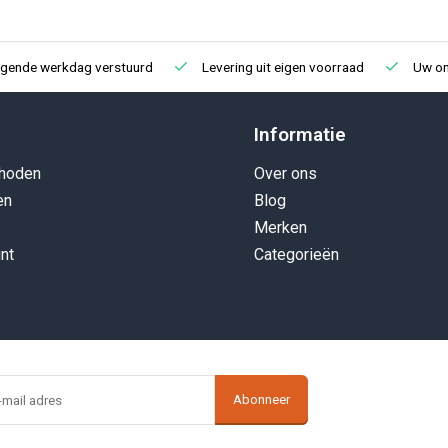
lgende werkdag verstuurd
Levering uit eigen voorraad
Uw onl
Informatie
hoden
Over ons
en
Blog
Merken
nt
Categorieën
Abonneer