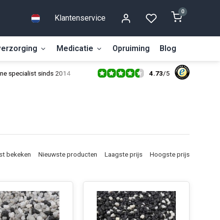
0
Klantenservice
erzorging
Medicatie
Opruiming
Blog
4.73
/
5
ne specialist sinds 2014
st bekeken
Nieuwste producten
Laagste prijs
Hoogste prijs