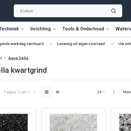
Techniek
Inrichting
Tools & Onderhoud
Waterv
lgende werkdag verstuurd
Levering uit eigen voorraad
Uw onli
d
Aqua Della
lla kwartgrind
Pagina 1 van 1
Mee