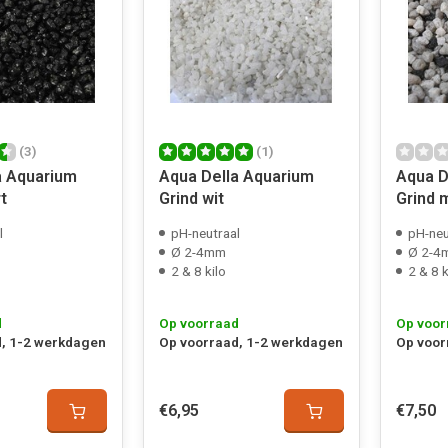
(3)
(1)
a Aquarium
Aqua Della Aquarium
Aqua D
t
Grind wit
Grind m
l
pH-neutraal
pH-neu
Ø 2-4mm
Ø 2-4
2 & 8 kilo
2 & 8 k
d
Op voorraad
Op voor
, 1-2 werkdagen
Op voorraad, 1-2 werkdagen
Op voor
€6,95
€7,50