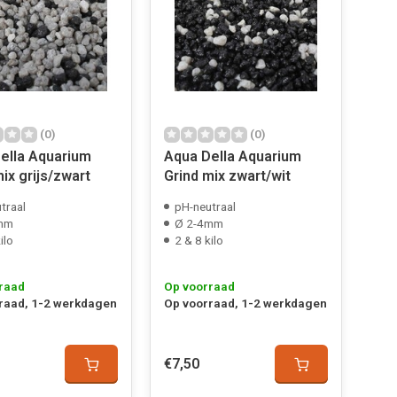
(0)
(0)
ella Aquarium
Aqua Della Aquarium
ix grijs/zwart
Grind mix zwart/wit
traal
pH-neutraal
mm
Ø 2-4mm
ilo
2 & 8 kilo
raad
Op voorraad
raad, 1-2 werkdagen
Op voorraad, 1-2 werkdagen
€7,50