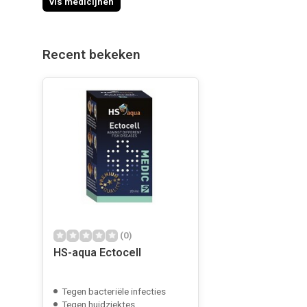
vis medicijnen
Recent bekeken
(0)
HS-aqua Ectocell
Tegen bacteriële infecties
Tegen huidziektes