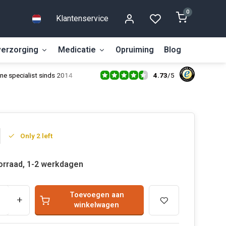
0
Klantenservice
erzorging
Medicatie
Opruiming
Blog
4.73
/
5
ne specialist sinds 2014
Only 2 left
orraad, 1-2 werkdagen
Toevoegen aan
+
winkelwagen