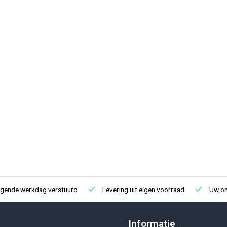
lgende werkdag verstuurd
Levering uit eigen voorraad
Uw onl
Informatie