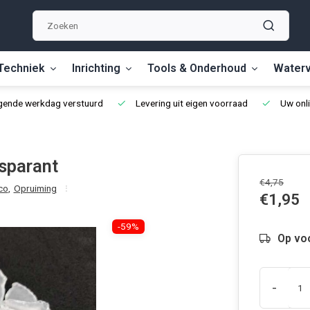
Techniek
Inrichting
Tools & Onderhoud
Waterv
lgende werkdag verstuurd
Levering uit eigen voorraad
Uw onli
sparant
€4,75
co
,
Opruiming
€1,95
-59%
Op vo
-