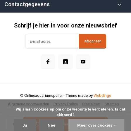
Contactgegevens
Schrijf je hier in voor onze nieuwsbrief
Abonneer
© Onlineaquariumspullen
- Theme made by
Webdinge
Algemene voorwaarden
Privacy Policy
Disclaimer
Sitemap
            Wij slaan cookies op om onze website te verbeteren. Is dat 
akkoord?

Toevoegen aan winkelwagen
Ja
Nee
Meer over cookies »