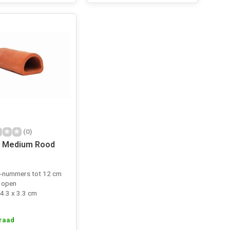
(0)
l Medium Rood
-nummers tot 12 cm
e open
 4.3 x 3.3 cm
raad