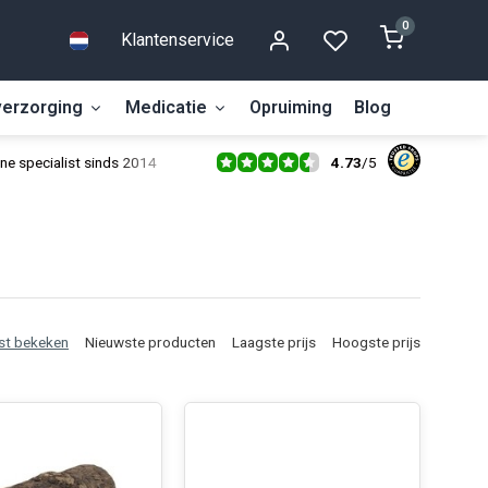
0
Klantenservice
erzorging
Medicatie
Opruiming
Blog
4.73
/
5
ne specialist sinds 2014
st bekeken
Nieuwste producten
Laagste prijs
Hoogste prijs