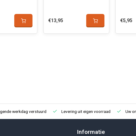
€13,95
€5,95
lgende werkdag verstuurd
Levering uit eigen voorraad
Uw onl
Informatie