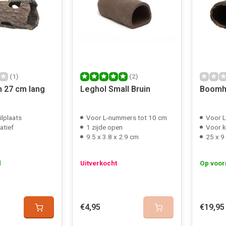
(1)
(2)
 27 cm lang
Leghol Small Bruin
Boomho
ilplaats
Voor L-nummers tot 10 cm
Voor L
atief
1 zijde open
Voor k
9.5 x 3.8 x 2.9 cm
25 x 9
d
Uitverkocht
Op voor
€4,95
€19,95