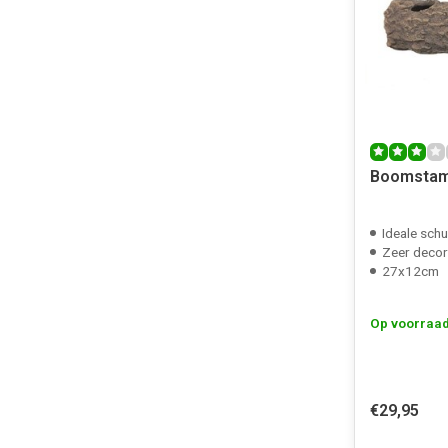
Boomstam
Ideale schu
Zeer decor
27x12cm
Op voorraa
€29,95