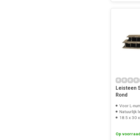
Leisteen 
Rond
Voor L-nu
Natuurlijk l
18.5 x 30 
Op voorraa