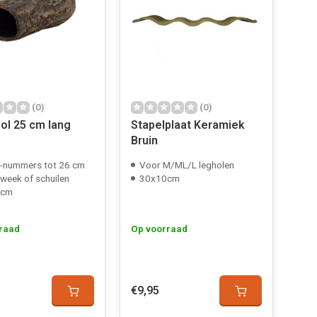
(0)
(0)
l 25 cm lang
Stapelplaat Keramiek
Bruin
-nummers tot 26 cm
Voor M/ML/L legholen
week of schuilen
30x10cm
 cm
raad
Op voorraad
€9,95