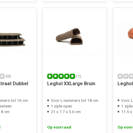
(0)
(1)
Straat Dubbel
Leghol XXLarge Bruin
Legho
mmers tot 16 cm
Voor L-nummers tot 18 cm
Voor L
eisteen
1 zijde open
1 zijd
x 8 cm
21 x 7.7 x 5.6 cm
11.5 x
d
Op voorraad
Op voor