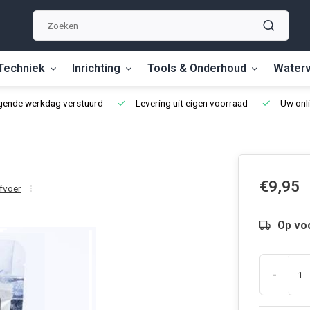
Techniek
Inrichting
Tools & Onderhoud
Waterv
lgende werkdag verstuurd
Levering uit eigen voorraad
Uw onli
€9,95
fvoer
Op vo
-