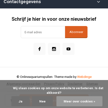
Contactgegevens
Schrijf je hier in voor onze nieuwsbrief
Abonneer
© Onlineaquariumspullen
- Theme made by
Webdinge
Algemene voorwaarden
Privacy Policy
Disclaimer
Sitemap
            Wij slaan cookies op om onze website te verbeteren. Is dat 
akkoord?

Toevoegen aan winkelwagen
Ja
Nee
Meer over cookies »