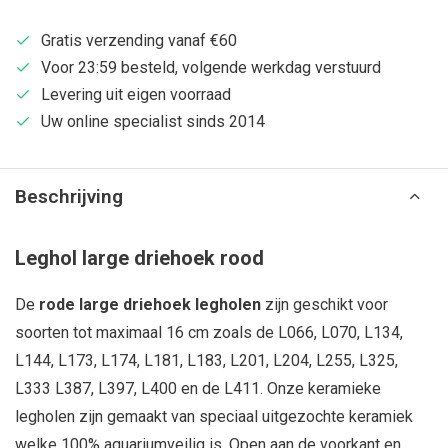
Gratis verzending vanaf €60
Voor 23:59 besteld, volgende werkdag verstuurd
Levering uit eigen voorraad
Uw online specialist sinds 2014
Beschrijving
Leghol large driehoek rood
De
rode large driehoek legholen
zijn geschikt voor
soorten tot maximaal 16 cm zoals de L066, L070, L134,
L144, L173, L174, L181, L183, L201, L204, L255, L325,
L333 L387, L397, L400 en de L411. Onze keramieke
legholen zijn gemaakt van speciaal uitgezochte keramiek
welke 100% aquariumveilig is. Open aan de voorkant en