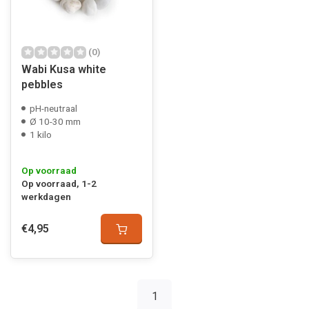
(0)
Wabi Kusa white
pebbles
pH-neutraal
Ø 10-30 mm
1 kilo
Op voorraad
Op voorraad, 1-2
werkdagen
€4,95
1