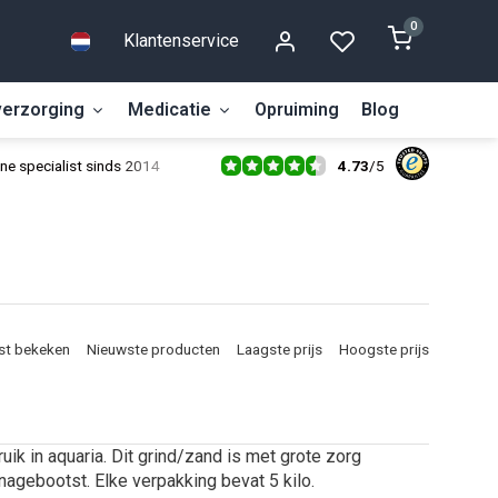
0
Klantenservice
erzorging
Medicatie
Opruiming
Blog
4.73
/
5
ne specialist sinds 2014
st bekeken
Nieuwste producten
Laagste prijs
Hoogste prijs
ik in aquaria. Dit grind/zand is met grote zorg
agebootst. Elke verpakking bevat 5 kilo.