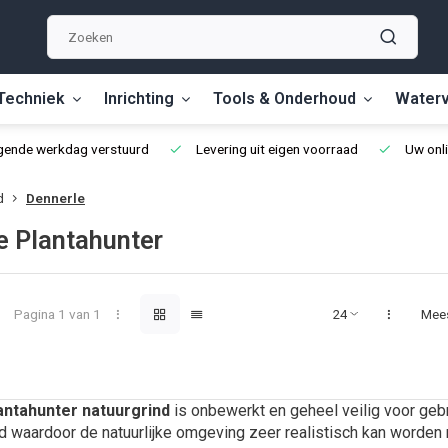
Techniek
Inrichting
Tools & Onderhoud
Waterv
lgende werkdag verstuurd
Levering uit eigen voorraad
Uw onli
d
Dennerle
e Plantahunter
Pagina 1 van 1
Mee
antahunter natuurgrind
is onbewerkt en geheel veilig voor gebru
waardoor de natuurlijke omgeving zeer realistisch kan worden n