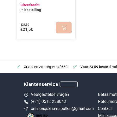
Uitverkocht
In bestelling
€23,50
€21,50
Gratis verzending vanaf €60
Voor 23:59 besteld, vo
Klantenservice
Veelgestelde vragen
Betaalmet
(+31) 0512 238043
Retourner
onlineaquariumspullen@gmail.com
Contact
Mijn accou