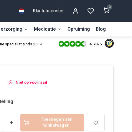
0
Klantenservice
erzorging
Medicatie
Opruiming
Blog
4.73
/
5
ne specialist sinds 2014
Niet op voorraad
telling
Toevoegen aan
+
winkelwagen