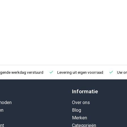
lgende werkdag verstuurd
Levering uit eigen voorraad
Uw onl
Informatie
hoden
Over ons
en
Blog
Merken
nt
Categorieën