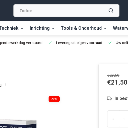
Techniek
Inrichting
Tools & Onderhoud
Waterv
lgende werkdag verstuurd
Levering uit eigen voorraad
Uw onli
€23,50
€21,50
s
In bes
-9%
-