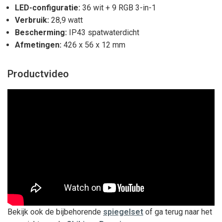
LED-configuratie:
36 wit + 9 RGB 3-in-1
Verbruik:
28,9 watt
Bescherming:
IP43 spatwaterdicht
Afmetingen:
426 x 56 x 12 mm
Productvideo
Bekijk ook de bijbehorende
spiegelset
of ga terug naar het