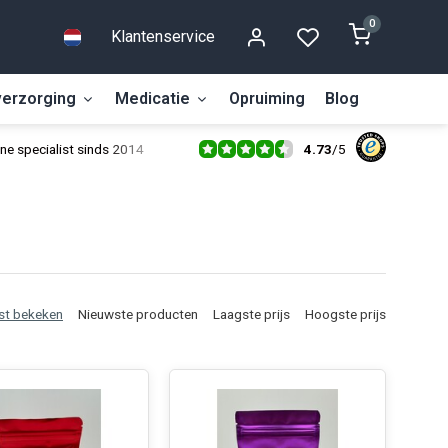
0
Klantenservice
erzorging
Medicatie
Opruiming
Blog
4.73
/
5
ne specialist sinds 2014
st bekeken
Nieuwste producten
Laagste prijs
Hoogste prijs