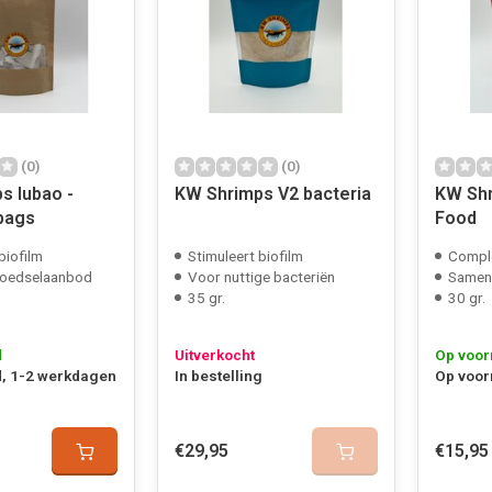
(0)
(0)
s lubao -
KW Shrimps V2 bacteria
KW Shr
 bags
Food
biofilm
Stimuleert biofilm
Comple
voedselaanbod
Voor nuttige bacteriën
Samenge
35 gr.
30 gr.
d
Uitverkocht
Op voor
, 1-2 werkdagen
In bestelling
Op voor
€29,95
€15,95