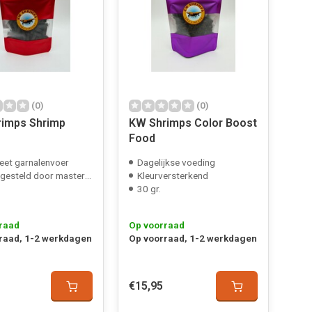
(0)
(0)
imps Shrimp
KW Shrimps Color Boost
Food
et garnalenvoer
Dagelijkse voeding
steld door master breeder
Kleurversterkend
30 gr.
raad
Op voorraad
raad, 1-2 werkdagen
Op voorraad, 1-2 werkdagen
€15,95