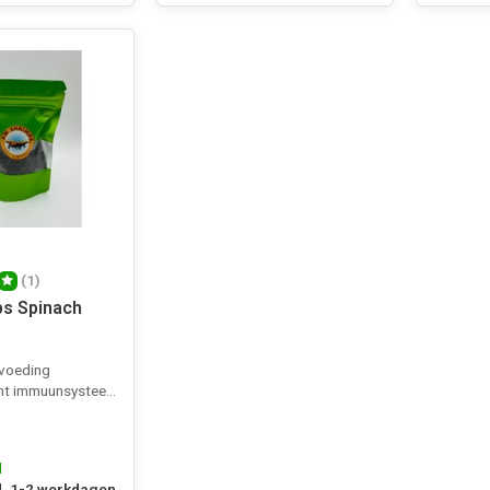
(1)
s Spinach
 voeding
t immuunsysteem
d
, 1-2 werkdagen