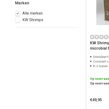
Merken
Alle merken
KW Shrimps
KW Shrimp
microbial
Stimuleert 
Constant 
In 2 maten
Op voorraa
Op voorraad
€49,95