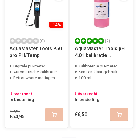
-14%
(0)
(2)
AquaMaster Tools P50
AquaMaster Tools pH
pro PH/Temp
4.01 kalibratie
vloeistof
Digitale pH-meter
Kalibreer je pH-meter
Automatische kalibratie
Kant-en-klaar gebruik
Betrouwbare metingen
100 ml
Uitverkocht
Uitverkocht
In bestelling
In bestelling
€63,95
€6,50
€54,95