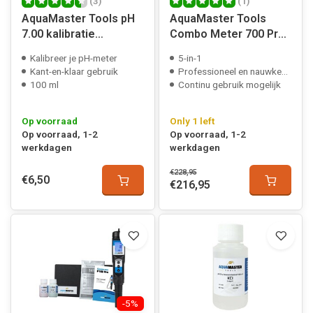
(3)
(1)
AquaMaster Tools pH
AquaMaster Tools
7.00 kalibratie
Combo Meter 700 Pro
vloeistof
2 pH/EC/TDS/CF/Temp
Kalibreer je pH-meter
5-in-1
Kant-en-klaar gebruik
Professioneel en nauwkeurig
100 ml
Continu gebruik mogelijk
Op voorraad
Only 1 left
Op voorraad, 1-2
Op voorraad, 1-2
werkdagen
werkdagen
€228,95
€6,50
€216,95
-5%