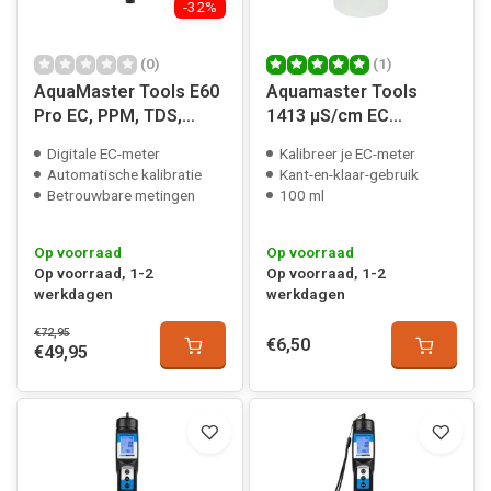
-32%
(0)
(1)
AquaMaster Tools E60
Aquamaster Tools
Pro EC, PPM, TDS,
1413 µS/cm EC
Temp
kalibratie vloeistof
Digitale EC-meter
Kalibreer je EC-meter
Automatische kalibratie
Kant-en-klaar-gebruik
Betrouwbare metingen
100 ml
Op voorraad
Op voorraad
Op voorraad, 1-2
Op voorraad, 1-2
werkdagen
werkdagen
€72,95
€6,50
€49,95