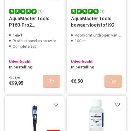
(1)
(1)
AquaMaster Tools
AquaMaster Tools
P160-Pro2
bewaarvloeistof KCI
pH/EC/TDS/Temp
4-in-1
Voorkomt uitdrogen van elektroden
Professioneel en nauwkeurig
100 ml
Complete set
Uitverkocht
Uitverkocht
In bestelling
In bestelling
€104,95
€6,50
€99,95