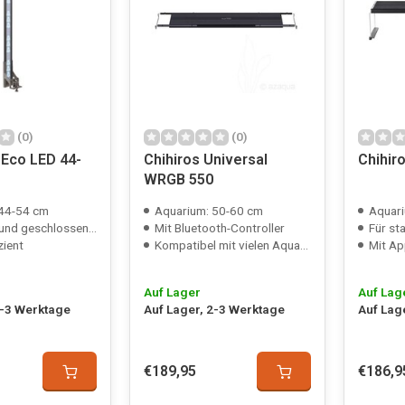
(0)
(0)
 Eco LED 44-
Chihiros Universal
Chihir
WRGB 550
 44-54 cm
Aquarium: 50-60 cm
Aquar
 geschlossene Aquarien
Mit Bluetooth-Controller
Für sta
zient
Kompatibel mit vielen Aquarien
Mit Ap
Auf Lager
Auf Lag
2-3 Werktage
Auf Lager, 2-3 Werktage
Auf Lag
€189,95
€186,9