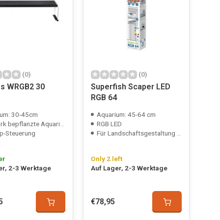
(0)
(0)
os WRGB2 30
Superfish Scaper LED
RGB 64
ium: 30-45cm
Aquarium: 45-64 cm
rk bepflanzte Aquarien
RGB LED
p-Steuerung
Für Landschaftsgestaltung und Pflanzenwachstum
er
Only 2 left
er, 2-3 Werktage
Auf Lager, 2-3 Werktage
5
€78,95