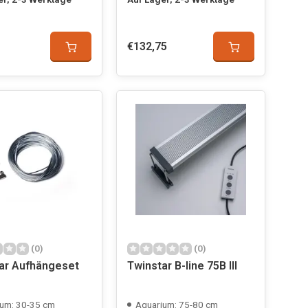
€132,75
(0)
(0)
ar Aufhängeset
Twinstar B-line 75B III
um: 30-35 cm
Aquarium: 75-80 cm