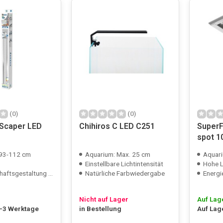
(0)
(0)
 Scaper LED
Chihiros C LED C251
SuperF
spot 
 93-112 cm
Aquarium: Max. 25 cm
Aquari
Einstellbare Lichtintensität
Hohe L
taltung und Pflanzenwachstum
Natürliche Farbwiedergabe
Energi
Nicht auf Lager
Auf Lag
2-3 Werktage
in Bestellung
Auf Lag