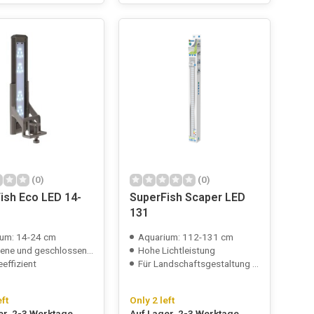
(0)
(0)
ish Eco LED 14-
SuperFish Scaper LED
131
um: 14-24 cm
Aquarium: 112-131 cm
ne und geschlossene Aquarien
Hohe Lichtleistung
eeffizient
Für Landschaftsgestaltung und Pflanzenwachstum
eft
Only 2 left
er, 2-3 Werktage
Auf Lager, 2-3 Werktage