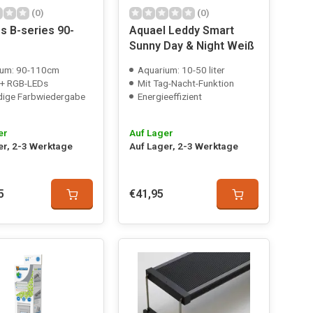
(0)
(0)
os B-series 90-
Aquael Leddy Smart
Sunny Day & Night Weiß
ium: 90-110cm
Aquarium: 10-50 liter
 + RGB-LEDs
Mit Tag-Nacht-Funktion
dige Farbwiedergabe
Energieeffizient
er
Auf Lager
er, 2-3 Werktage
Auf Lager, 2-3 Werktage
5
€41,95