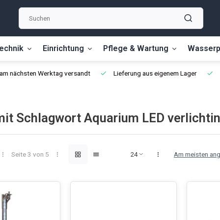
echnik
Einrichtung
Pflege & Wartung
Wasserp
, am nächsten Werktag versandt
Lieferung aus eigenem Lager
 mit Schlagwort Aquarium LED verlichti
Seite 3 von 5
Am meisten an