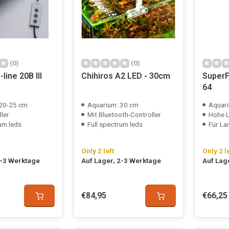
(0)
(0)
line 20B III
Chihiros A2 LED - 30cm
SuperF
64
 20-25 cm
Aquarium: 30 cm
Aquari
ller
Mit Bluetooth-Controller
Hohe L
um leds
Full spectrum leds
Für Landsch
Only 2 left
Only 2 l
2-3 Werktage
Auf Lager, 2-3 Werktage
Auf Lag
€84,95
€66,25