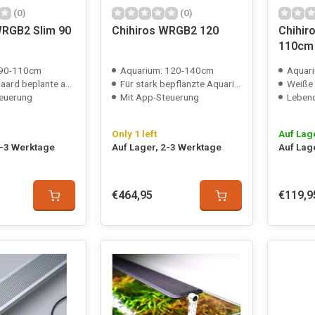
(0)
(0)
WRGB2 Slim 90
Chihiros WRGB2 120
Chihir
110cm
 90-110cm
Aquarium: 120-140cm
Aquar
rd beplante aquaria
Für stark bepflanzte Aquarien
Weiße
euerung
Mit App-Steuerung
Leben
Only 1 left
Auf Lag
2-3 Werktage
Auf Lager, 2-3 Werktage
Auf Lag
€464,95
€119,9