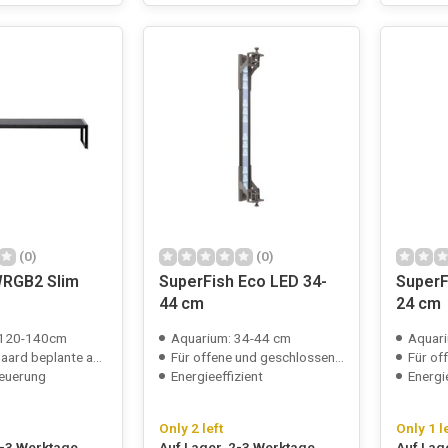
(0)
(0)
WRGB2 Slim
SuperFish Eco LED 34-
SuperF
44 cm
24 cm
 120-140cm
Aquarium: 34-44 cm
Aquari
rd beplante aquaria
Für offene und geschlossene Aquarien
Für offe
euerung
Energieeffizient
Energi
Only 2 left
Only 1 l
2-3 Werktage
Auf Lager, 2-3 Werktage
Auf Lag