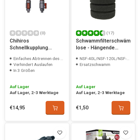
(0)
(17)
Chihiros
Schwammfilterschwämme
Schnellkupplung
lose - Hängende
Doppelhahn
Filters
Einfaches Abtrennen des Schlauches
NSF-40L/NSF-120L/NSF-200L compatible
Verhindert Auslaufen
Ersatzschwamm
In 3 Größen
Auf Lager
Auf Lager
Auf Lager, 2-3 Werktage
Auf Lager, 2-3 Werktage
€14,95
€1,50