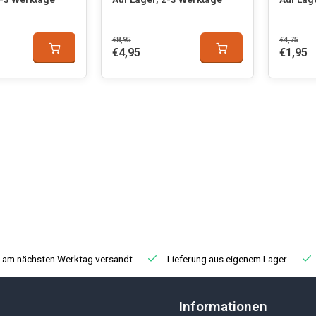
€8,95
€4,75
€4,95
€1,95
, am nächsten Werktag versandt
Lieferung aus eigenem Lager
Informationen