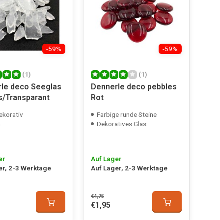
-59%
-59%
(1)
(1)
le deco Seeglas
Dennerle deco pebbles
s/Transparant
Rot
ekorativ
Farbige runde Steine
m
Dekoratives Glas
er
Auf Lager
er, 2-3 Werktage
Auf Lager, 2-3 Werktage
€4,75
€1,95