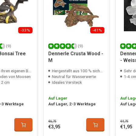
-33%
-41%
(9)
(9)
Bonsai Tree
Dennerle Crusta Wood -
Denner
M
- Weis
hren eigenen Bonsai
Hergestellt aus 100 % sicherer Keramik
Sehr d
nden von Moosen
Neutral für Wasserwerte
1-4 c
 12 cm
Ideales Versteck
Auf Lager
Auf Lag
2-3 Werktage
Auf Lager, 2-3 Werktage
Auf Lag
€6,75
€4,75
€3,95
€1,95