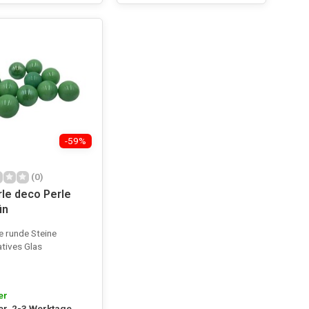
-59%
(0)
le deco Perle
ün
e runde Steine
tives Glas
er
er, 2-3 Werktage