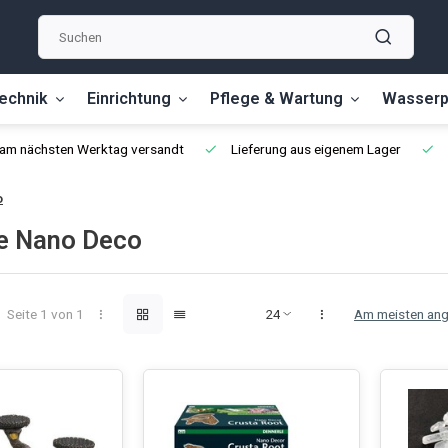
echnik
Einrichtung
Pflege & Wartung
Wasserp
, am nächsten Werktag versandt
Lieferung aus eigenem Lager
o
e Nano Deco
Seite 1 von 1
Am meisten an