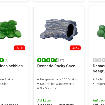
-59%
-45%
(1)
(2)
deco pebbles
Dennerle Rocky Cave
Denner
Seegr
nde Steine
Hergestellt aus 100 % sicherer Keramik
Farbig
s Glas
Neutral für Wasserwerte
Dekora
9 x 5 x 4.5 cm
Auf Lager
Auf Lag
2-3 Werktage
Auf Lager, 2-3 Werktage
Auf Lag