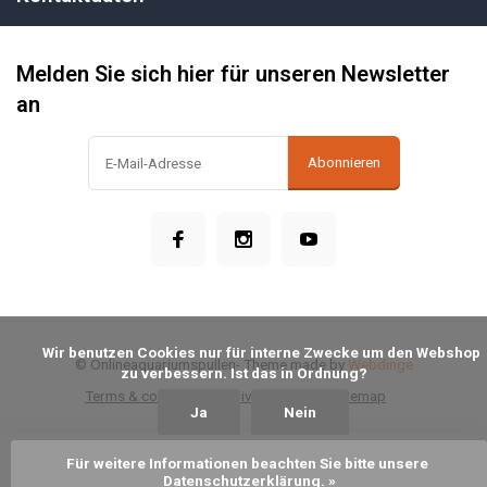
Melden Sie sich hier für unseren Newsletter
an
Abonnieren
            Wir benutzen Cookies nur für interne Zwecke um den Webshop 
© Onlineaquariumspullen
- Theme made by
Webdinge
zu verbessern. Ist das in Ordnung?

Terms & conditions
Privacy Policy
Sitemap
Ja
Nein
Für weitere Informationen beachten Sie bitte unsere 
Zum Warenkorb hinzufügen
Datenschutzerklärung. »