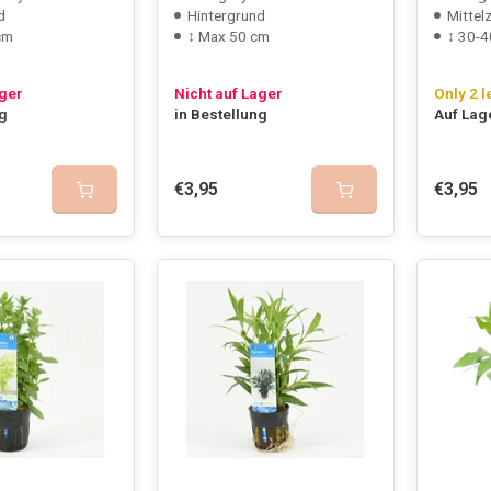
d
Hintergrund
Mittel
cm
↕ Max 50 cm
↕ 30-4
ager
Nicht auf Lager
Only 2 l
ng
in Bestellung
Auf Lag
€3,95
€3,95