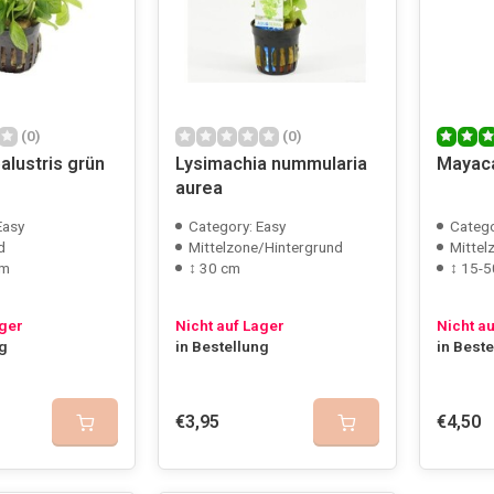
(0)
(0)
alustris grün
Lysimachia nummularia
Mayaca 
aurea
Easy
Category: Easy
Categ
d
Mittelzone/Hintergrund
Mittel
cm
↕ 30 cm
↕ 15-5
ager
Nicht auf Lager
Nicht a
ng
in Bestellung
in Best
€3,95
€4,50