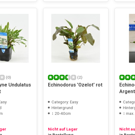
(0)
(2)
yne Undulatus
Echinodorus 'Ozelot' rot
Echino
t
Argent
pot
Easy
Category: Easy
Catego
d
Hintergrund
Hinter
cm
↕ 20-40cm
↕ max
ager
Nicht auf Lager
Nicht a
ng
in Bestellung
in Best