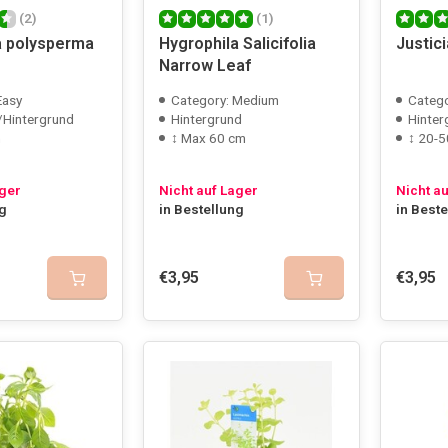
(2)
(1)
a polysperma
Hygrophila Salicifolia
Justic
Narrow Leaf
Easy
Category: Medium
Catego
/Hintergrund
Hintergrund
Hinter
m
↕ Max 60 cm
↕ 20-5
ager
Nicht auf Lager
Nicht a
ng
in Bestellung
in Best
€3,95
€3,95