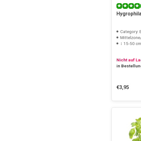
Hygrophil
Category: 
Mittelzone
↕ 15-50 c
Nicht auf L
in Bestellu
€3,95