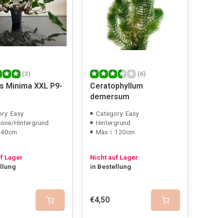
(3)
(6)
s Minima XXL P9-
Ceratophyllum
demersum
ry: Easy
Category: Easy
zone/Hintergrund
Hintergrund
. 40cm
Max ↕ 120cm
uf Lager
Nicht auf Lager
ellung
in Bestellung
€4,50