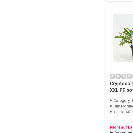
Cryptocor
XXL P9 po
Category: 
Hintergrun
↕ max. 40
Nicht auf L
in Bestellu