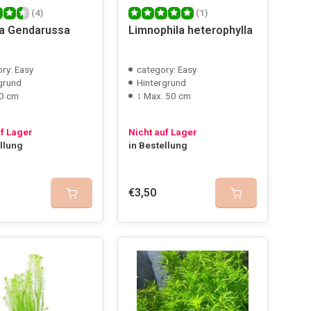
(4)
(1)
ia Gendarussa
Limnophila heterophylla
ry: Easy
category: Easy
grund
Hintergrund
0 cm
↕ Max. 50 cm
uf Lager
Nicht auf Lager
ellung
in Bestellung
€3,50