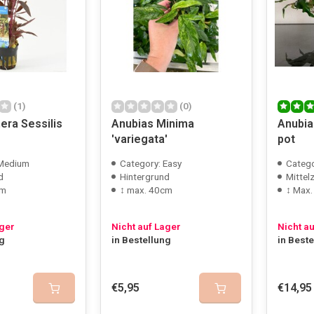
(1)
(0)
era Sessilis
Anubias Minima
Anubia
'variegata'
pot
 Medium
Category: Easy
Catego
d
Hintergrund
Mittel
cm
↕ max. 40cm
↕ Max
ager
Nicht auf Lager
Nicht a
ng
in Bestellung
in Best
€5,95
€14,95