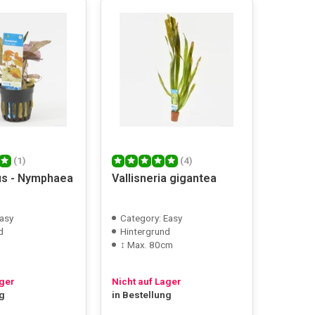
(1)
(4)
us - Nymphaea
Vallisneria gigantea
asy
Category: Easy
d
Hintergrund
↕ Max. 80cm
ager
Nicht auf Lager
ng
in Bestellung