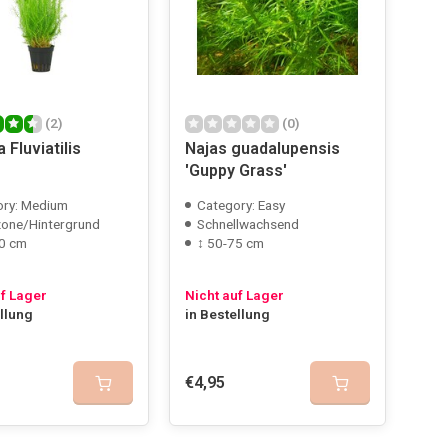
(2)
(0)
Fluviatilis
Najas guadalupensis
'Guppy Grass'
ory: Medium
Category: Easy
zone/Hintergrund
Schnellwachsend
0 cm
↕ 50-75 cm
uf Lager
Nicht auf Lager
ellung
in Bestellung
€4,95