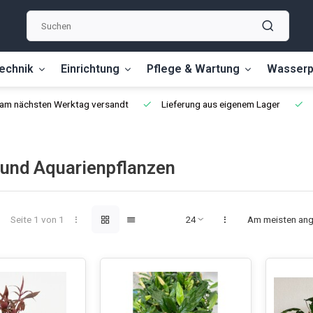
echnik
Einrichtung
Pflege & Wartung
Wasserp
, am nächsten Werktag versandt
Lieferung aus eigenem Lager
rund Aquarienpflanzen
Seite 1 von 1
Am meisten an