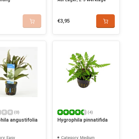
€3,95
(0)
(4)
hila angustifolia
Hygrophila pinnatifida
ry: Easy
Category: Medium