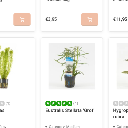
€3,95
€11,95
(1)
(1)
as
Eustralis Stellata 'Grof'
Hygrop
rubra
Easy
Category: Medium
Catego