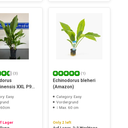
(3)
(1)
dorus
Echinodorus bleheri
inensis XXL P9
(Amazon)
ry: Easy
Category: Easy
grund
Vordergrund
. 60cm
↕ Max. 60 cm
uf Lager
Only 2 left
ellung
Auf Lager, 2-3 Werktage