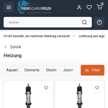
0
3:59 Uhr bestellt, am nächsten Werktag versandt
Lieferung aus eigen
Zurück
Heizung
Aquael
Dennerle
Eheim
Juwel
Sera
Filter
SuperFi