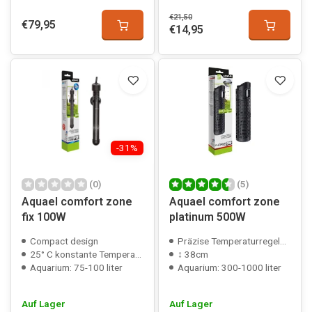
€21,50
€79,95
€14,95
-31%
(0)
(5)
Aquael comfort zone
Aquael comfort zone
fix 100W
platinum 500W
Compact design
Präzise Temperaturregelung
25° C konstante Temperatur
↕ 38cm
Aquarium: 75-100 liter
Aquarium: 300-1000 liter
Auf Lager
Auf Lager