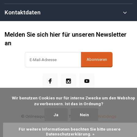
Kontaktdaten
Melden Sie sich hier für unseren Newsletter
an
Abonnieren
            Wir benutzen Cookies nur für interne Zwecke um den Webshop 
zu verbessern. Ist das in Ordnung?

Ja
Nein
© Onlineaquariumspullen
- Theme made by
Webdinge
Terms & conditions
Privacy Policy
Sitemap
Für weitere Informationen beachten Sie bitte unsere 
Datenschutzerklärung. »