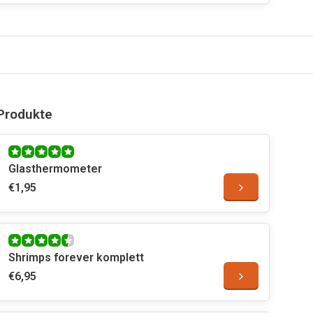
Produkte
Glasthermometer
€1,95
Shrimps forever komplett
€6,95