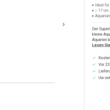
Ideal für
↕ 17 cm
Aquarium
Der SuperF
kleine Aqu
Aquarien b
Lesen Si
Kosten
Vor 23
Liefer
Uw onl