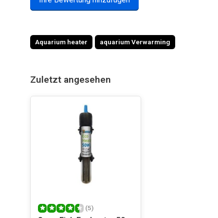
Veröffentlicht am 02/04/2019
Aquarium heater
aquarium Verwarming
B Hovius
Goed product, het is klein en werkt gewoon prima. Enige 
eruit ziet. Verder prima en is het zeker waard
Zuletzt angesehen
Veröffentlicht am 19/03/2019
Jolanda Janssen
Koper heeft geen omschrijving achtergelaten.
Veröffentlicht am 14/08/2018
(5)