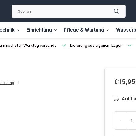
echnik
Einrichtung
Pflege & Wartung
Wasserp
, am nächsten Werktag versandt
Lieferung aus eigenem Lager
€15,95
Heizung
Auf L
-