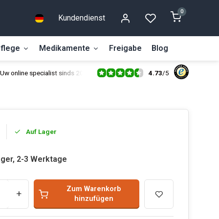
0
Kundendienst
flege
Medikamente
Freigabe
Blog
4.73
/
5
Uw online specialist sinds 2014
Auf Lager
ager, 2-3 Werktage
Zum Warenkorb
+
hinzufügen