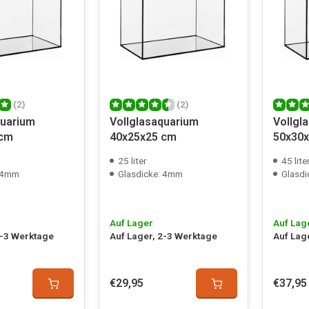
(2)
(2)
quarium
Vollglasaquarium
Vollgl
 cm
40x25x25 cm
50x30
25 liter
45 lite
: 4mm
Glasdicke: 4mm
Glasd
Auf Lager
Auf Lag
2-3 Werktage
Auf Lager, 2-3 Werktage
Auf Lag
€29,95
€37,95