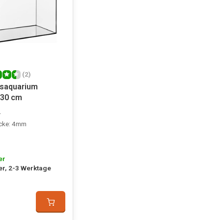
(2)
asaquarium
x30 cm
r
icke: 4mm
er
er, 2-3 Werktage