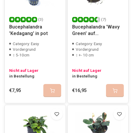
(3)
(7)
Bucephalandra
Bucephalandra 'Wavy
'Kedagang' in pot
Green' auf
Lavagestein
Category: Easy
Category: Easy
Vordergrund
Vordergrund
↕ 5-10cm
↕ +- 10 cm
Nicht auf Lager
Nicht auf Lager
in Bestellung
in Bestellung
€7,95
€16,95