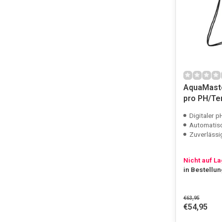
AquaMaste
pro PH/T
Digitaler 
Automatisc
Zuverläss
Nicht auf L
in Bestellu
€63,95
€54,95