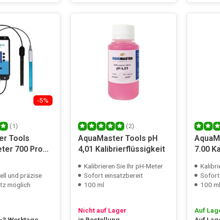
-5%
(1)
(2)
r Tools
AquaMaster Tools pH
AquaMa
er 700 Pro
4,01 Kalibrierflüssigkeit
7.00 Ka
S/Temp
Kalibrieren Sie Ihr pH-Meter
Kalibr
ell und präzise
Sofort einsatzbereit
Sofort
tz möglich
100 ml
100 m
Nicht auf Lager
Auf Lag
2-3 Werktage
in Bestellung
Auf Lag