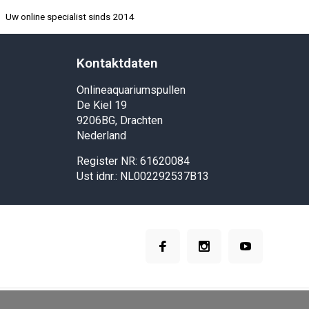
Uw online specialist sinds 2014
Kontaktdaten
Onlineaquariumspullen
De Kiel 19
9206BG, Drachten
Nederland
Register NR: 61620084
Ust idnr.: NL002292537B13