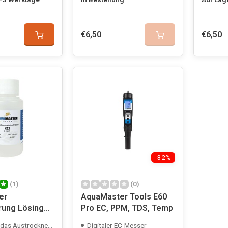
€6,50
€6,50
-32%
(1)
(0)
er
AquaMaster Tools E60
ung Lösing
Pro EC, PPM, TDS, Temp
strocknen der Elektroden
Digitaler EC-Messer