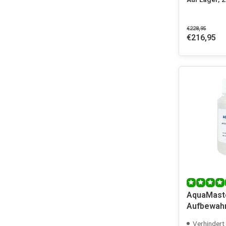
€228,95
€216,95
AquaMast
Aufbewahr
KCI
Verhindert das Au