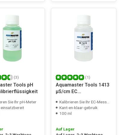
(3)
(1)
ster Tools pH
Aquamaster Tools 1413
librierflüssigkeit
µS/cm EC
Kalibrierflüssigkeit
ieren Sie Ihr pH-Meter
Kalibrieren Sie Ihr EC-Messgerät
 einsatzbereit
Kant-en-klaar-gebruik
l
100 ml
er
Auf Lager
er, 2-3 Werktage
Auf Lager, 2-3 Werktage