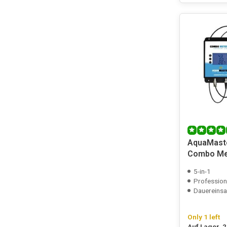
AquaMaste
Combo Met
pH/EC/TD
5-in-1
Profession
Dauereinsa
Only 1 left
Auf Lager, 