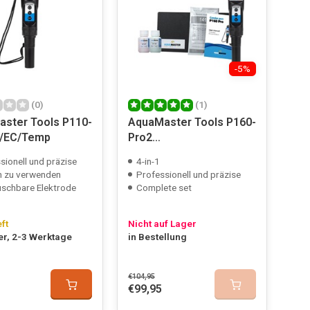
-5%
(0)
(1)
ster Tools P110-
AquaMaster Tools P160-
H/EC/Temp
Pro2
pH/EC/PPM/TDS/US/Temp
sionell und präzise
4-in-1
h zu verwenden
Professionell und präzise
schbare Elektrode
Complete set
eft
Nicht auf Lager
er, 2-3 Werktage
in Bestellung
€104,95
€99,95