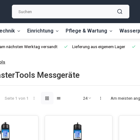
echnik
Einrichtung
Pflege & Wartung
Wasserp
, am nächsten Werktag versandt
Lieferung aus eigenem Lager
ols
terTools Messgeräte
Seite 1 von 1
Am meisten an