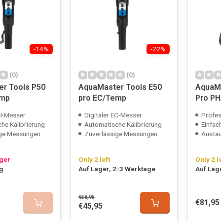
-14%
-22%
(0)
(0)
r Tools P50
AquaMaster Tools E50
AquaMa
emp
pro EC/Temp
Pro P
pH-Messer
Digitaler EC-Messer
Profes
he Kalibrierung
Automatische Kalibrierung
Einfac
ige Messungen
Zuverlässige Messungen
Austau
ager
Only 2 left
Only 2 l
ng
Auf Lager, 2-3 Werktage
Auf Lag
€58,95
€81,95
€45,95