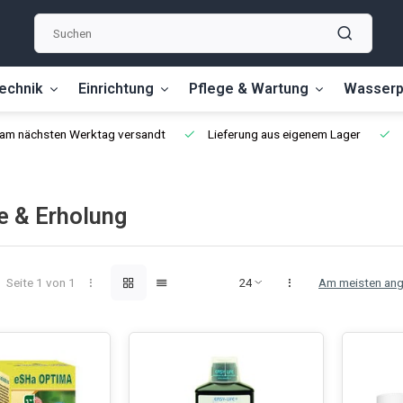
echnik
Einrichtung
Pflege & Wartung
Wasserp
, am nächsten Werktag versandt
Lieferung aus eigenem Lager
e & Erholung
Seite 1 von 1
Am meisten an