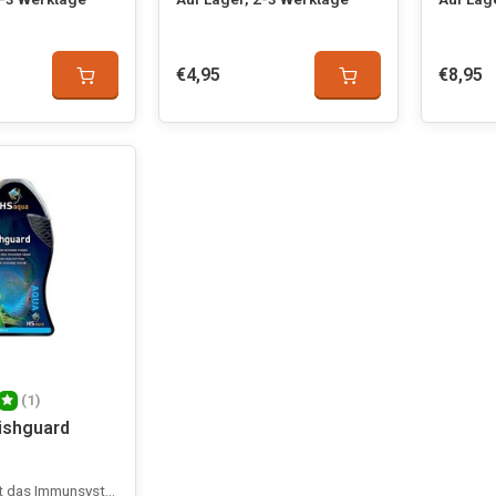
€4,95
€8,95
(1)
ishguard
 das Immunsystem