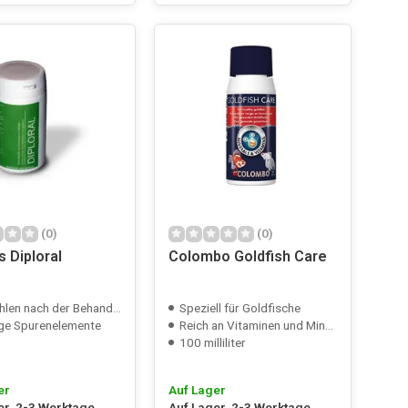
(0)
(0)
 Diploral
Colombo Goldfish Care
ach der Behandlung von Krankheiten
Speziell für Goldfische
ge Spurenelemente
Reich an Vitaminen und Mineralstoffen
100 milliliter
er
Auf Lager
er, 2-3 Werktage
Auf Lager, 2-3 Werktage