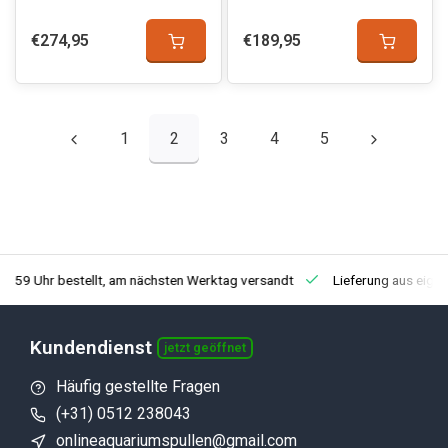
€274,95
€189,95
1
2
3
4
5
3:59 Uhr bestellt, am nächsten Werktag versandt
Lieferung aus eige
Kundendienst
jetzt geöffnet
Häufig gestellte Fragen
(+31) 0512 238043
onlineaquariumspullen@gmail.com