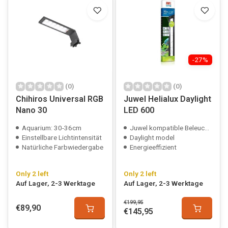
-27%
(0)
(0)
Chihiros Universal RGB
Juwel Helialux Daylight
Nano 30
LED 600
Aquarium: 30-36cm
Juwel kompatible Beleuchtung
Einstellbare Lichtintensität
Daylight model
Natürliche Farbwiedergabe
Energieeffizient
Only 2 left
Only 2 left
Auf Lager, 2-3 Werktage
Auf Lager, 2-3 Werktage
€199,95
€89,90
€145,95