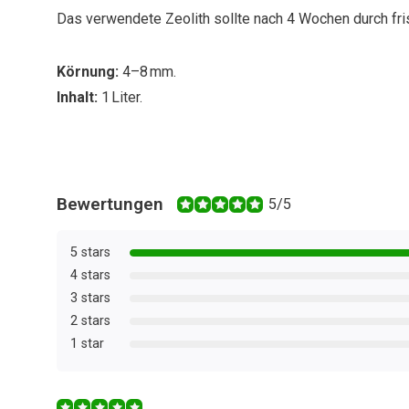
Das verwendete Zeolith sollte nach 4 Wochen durch fri
Körnung:
4–8 mm.
Inhalt:
1 Liter.
Bewertungen
5/5
5 stars
4 stars
3 stars
2 stars
1 star