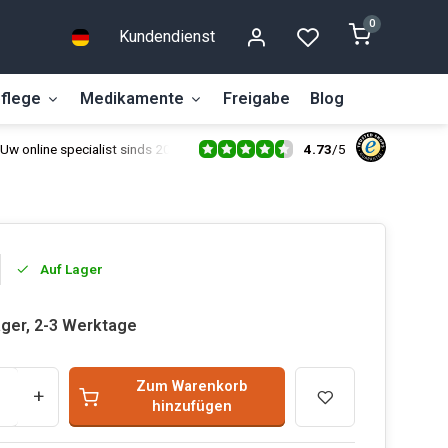
0
Kundendienst
flege
Medikamente
Freigabe
Blog
4.73
/
5
Uw online specialist sinds 2014
Auf Lager
ager, 2-3 Werktage
Zum Warenkorb
+
hinzufügen