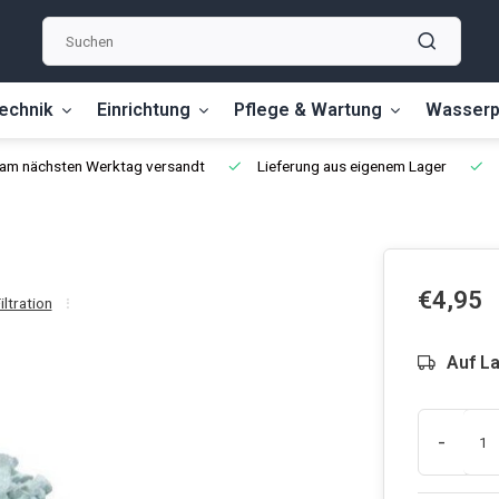
echnik
Einrichtung
Pflege & Wartung
Wasserp
, am nächsten Werktag versandt
Lieferung aus eigenem Lager
€4,95
iltration
Auf L
-