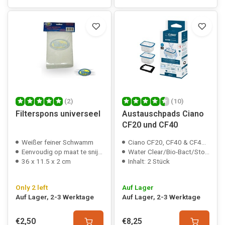
(2)
(10)
Filterspons universeel
Austauschpads Ciano
CF20 und CF40
Weißer feiner Schwamm
Ciano CF20, CF40 & CF40 stone
Eenvoudig op maat te snijden
Water Clear/Bio-Bact/Stop-Algae
36 x 11.5 x 2 cm
Inhalt: 2 Stück
Only 2 left
Auf Lager
Auf Lager, 2-3 Werktage
Auf Lager, 2-3 Werktage
€2,50
€8,25