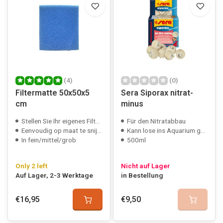
(4)
(0)
Filtermatte 50x50x5
Sera Siporax nitrat-
cm
minus
Stellen Sie Ihr eigenes Filtermedium her
Für den Nitratabbau
Eenvoudig op maat te snijden
Kann lose ins Aquarium gelegt werden
In fein/mittel/grob
500ml
Only 2 left
Nicht auf Lager
Auf Lager, 2-3 Werktage
in Bestellung
€16,95
€9,50