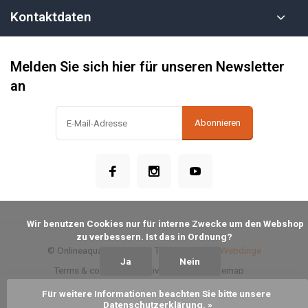
Kontaktdaten
Melden Sie sich hier für unseren Newsletter
an
Abonnieren
            Wir benutzen Cookies nur für interne Zwecke um den Webshop 
zu verbessern. Ist das in Ordnung?

© Onlineaquariumspullen
- Theme made by
Webdinge
Ja
Nein
Terms & conditions
Privacy Policy
Sitemap
Für weitere Informationen beachten Sie bitte unsere 
Zum Warenkorb hinzufügen
Datenschutzerklärung. »