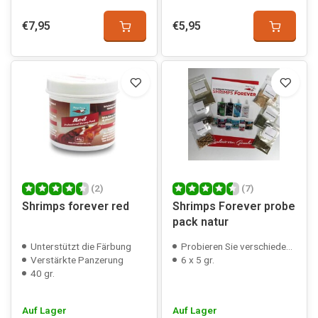
€7,95
€5,95
(2)
(7)
Shrimps forever red
Shrimps Forever probe
pack natur
Unterstützt die Färbung
Probieren Sie verschiedene Garnelenfutter
Verstärkte Panzerung
6 x 5 gr.
40 gr.
Auf Lager
Auf Lager