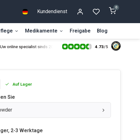
0
Kundendienst
flege
Medikamente
Freigabe
Blog
4.73
/
5
Uw online specialist sinds 2014
Auf Lager
len Sie
owder
ager, 2-3 Werktage