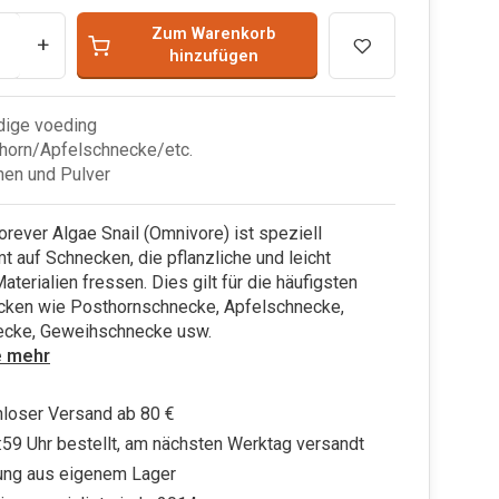
Zum Warenkorb
+
hinzufügen
dige voeding
horn/Apfelschnecke/etc.
hen und Pulver
rever Algae Snail (Omnivore) ist speziell
 auf Schnecken, die pflanzliche und leicht
Materialien fressen. Dies gilt für die häufigsten
cken wie Posthornschnecke, Apfelschnecke,
cke, Geweihschnecke usw.
e mehr
loser Versand ab 80 €
:59 Uhr bestellt, am nächsten Werktag versandt
ung aus eigenem Lager