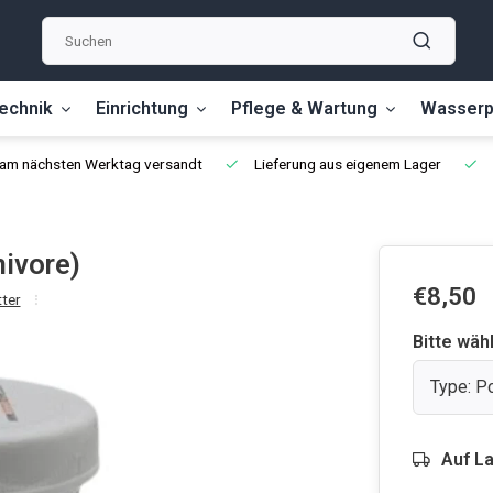
echnik
Einrichtung
Pflege & Wartung
Wasserp
, am nächsten Werktag versandt
Lieferung aus eigenem Lager
nivore)
€8,50
ter
Bitte wäh
Type: P
Auf L