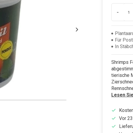
-
Plantaar
Für Post
In Stäbc
Shrimps Fo
abgestimmt
tierische 
Zierschne
Rennschne
Lesen Si
Kosten
Vor 23
Liefer