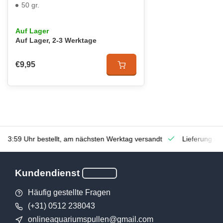
50 gr.
Auf Lager
Auf Lager, 2-3 Werktage
€9,95
 23:59 Uhr bestellt, am nächsten Werktag versandt
Lieferung au
Kundendienst
Häufig gestellte Fragen
(+31) 0512 238043
onlineaquariumspullen@gmail.com