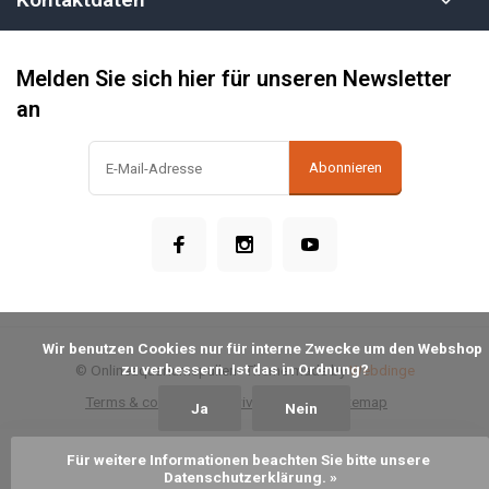
Melden Sie sich hier für unseren Newsletter
an
Abonnieren
            Wir benutzen Cookies nur für interne Zwecke um den Webshop 
zu verbessern. Ist das in Ordnung?

© Onlineaquariumspullen
- Theme made by
Webdinge
Terms & conditions
Privacy Policy
Sitemap
Ja
Nein
Für weitere Informationen beachten Sie bitte unsere 
Zum Warenkorb hinzufügen
Datenschutzerklärung. »