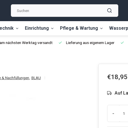
echnik
Einrichtung
Pflege & Wartung
Wasserp
, am nächsten Werktag versandt
Lieferung aus eigenem Lager
€18,95
 & Nachfüllungen
,
BLAU
Auf L
-