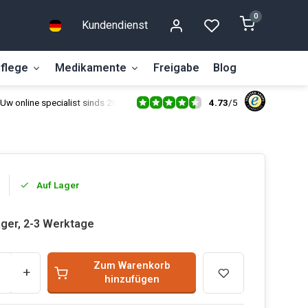
0
Kundendienst
flege
Medikamente
Freigabe
Blog
4.73
/
5
Uw online specialist sinds 2014
Auf Lager
ager, 2-3 Werktage
Zum Warenkorb
+
hinzufügen