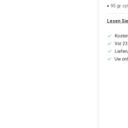
95 gr. cy
Lesen Si
Kosten
Vor 23
Liefer
Uw onl