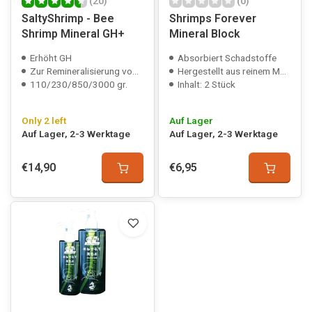
(20)
(0)
SaltyShrimp - Bee
Shrimps Forever
Shrimp Mineral GH+
Mineral Block
Erhöht GH
Absorbiert Schadstoffe
Zur Remineralisierung von Osmose-/Regenwasser
Hergestellt aus reinem Montmorillonit
110/230/850/3000 gr.
Inhalt: 2 Stück
Only 2 left
Auf Lager
Auf Lager, 2-3 Werktage
Auf Lager, 2-3 Werktage
€14,90
€6,95