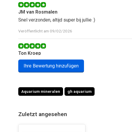
JM van Rosmalen
Snel verzonden, altijd super bij jullie :)
Veröffentlicht am 09/02/2026
Ton Kroep
Goede service
Ihre Bewertung hinzufügen
Veröffentlicht am 30/04/2025
Aquarium mineralen
gh aquarium
Daniël van Hengel
Top product
Zuletzt angesehen
Veröffentlicht am 13/03/2025