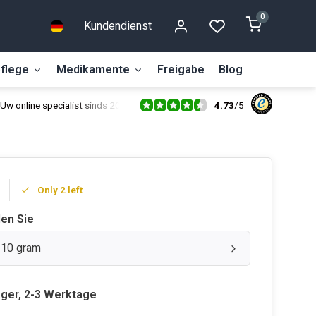
0
Kundendienst
flege
Medikamente
Freigabe
Blog
4.73
/
5
Uw online specialist sinds 2014
Only 2 left
len Sie
 110 gram
ager, 2-3 Werktage