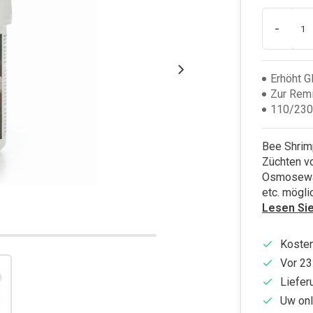
-
Erhöht 
Zur Rem
110/230
Bee Shrimp
Züchten vo
Osmosewas
etc. mögli
Lesen Si
Kosten
Vor 23
Liefer
Uw onl