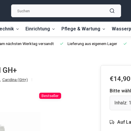
echnik
Einrichtung
Pflege & Wartung
Wasserp
, am nächsten Werktag versandt
Lieferung aus eigenem Lager
l GH+
€14,90
,
Caridina (GH+)
Bitte wäh
Bestseller
Inhalz:
Auf L