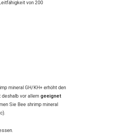
Leitfähigkeit von 200
imp mineral GH/KH+ erhöht den
t deshalb vor allem
geeignet
en Sie Bee shrimp mineral
c).
ssen.