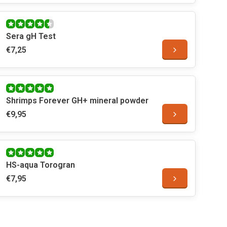
Sera gH Test
€7,25
Shrimps Forever GH+ mineral powder
€9,95
HS-aqua Torogran
€7,95