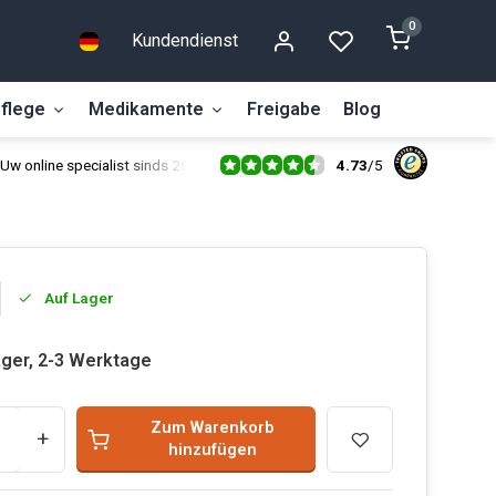
0
Kundendienst
flege
Medikamente
Freigabe
Blog
4.73
/
5
Uw online specialist sinds 2014
Auf Lager
ager, 2-3 Werktage
Zum Warenkorb
+
hinzufügen