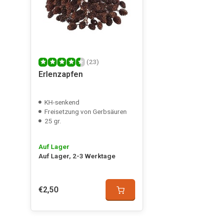
Niks mis mee. Niet te duur gelukkig. Anders zou ik toch
zoek moeten ;) Vraag me wel af of ze het water echt zo
overal lees.
Veröffentlicht am 03/06/2025
(23)
Erlenzapfen
Nancy Brocatus
Top product
KH-senkend
Freisetzung von Gerbsäuren
Veröffentlicht am 04/05/2025
25 gr.
Auf Lager
Hans
Auf Lager, 2-3 Werktage
Werkt naar behoren. Zijn er wel veel. Liever aantal ver
Veröffentlicht am 20/11/2023
€2,50