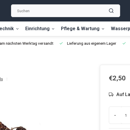
echnik
Einrichtung
Pflege & Wartung
Wasserp
, am nächsten Werktag versandt
Lieferung aus eigenem Lager
€2,50
ls
Auf L
-