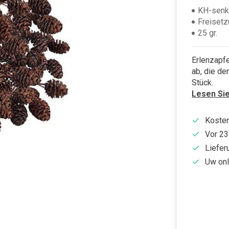
KH-senk
Freisetz
25 gr.
Erlenzapfe
ab, die de
Stück.
Lesen Si
Kosten
Vor 23
Liefer
Uw onl