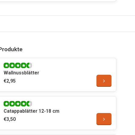
Produkte
Wallnussblätter
€2,95
Catappablätter 12-18 cm
€3,50