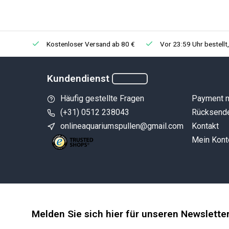
Guppyboerkampen
Goed kwaliteit
Veröffentlicht am 29/09/2023
Kostenloser Versand ab 80 €
Vor 23:59 Uhr bestellt
Stans Ulgür
Kundendienst
Zien er goed uit
Häufig gestellte Fragen
Payment 
Veröffentlicht am 04/05/2023
(+31) 0512 238043
Rücksend
onlineaquariumspullen@gmail.com
Kontakt
Mein Kont
Lars van Leeuwen
Kleurt het water mooi.
Veröffentlicht am 17/04/2023
Melden Sie sich hier für unseren Newslette
ESJ Van Dijk