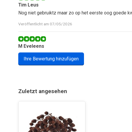
Tim Leus
Nog niet gebruiktz maar zo op het eerste oog goede kw
Veröffentlicht am 07/05/2026
M Eveleens
Goede prijs-kwaliteitverhouding.
Ihre Bewertung hinzufügen
Veröffentlicht am 19/03/2026
Nico Zeeman
Zuletzt angesehen
Gewoon goed.
Veröffentlicht am 07/07/2025
Sylvia Kouwenhoven