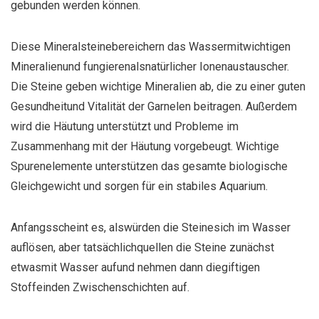
gebunden werden können.
Diese Mineralsteine
bereichern das Wasser
mit
wichtigen
Mineralien
und fungieren
als
natürlicher Ionenaustauscher
.
Die Steine
geben wichtige Mineralien ab
, die
zu einer guten
Gesundheit
und Vitalität der Garnelen beitragen
. Außerdem
wird die Häutung unterstützt und Probleme im
Zusammenhang mit der Häutung vorgebeugt. Wichtige
Spurenelemente unterstützen das gesamte biologische
Gleichgewicht und sorgen für ein stabiles Aquarium.
Anfangs
scheint es, als
würden die Steine
sich im Wasser
auflösen
,
aber tatsächlich
quellen die Steine zunächst
etwas
mit Wasser auf
und nehmen dann die
giftigen
Stoffe
in
den Zwischenschichten auf
.