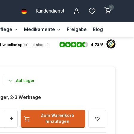
0
Kundendienst
flege
Medikamente
Freigabe
Blog
4.73
/
5
Uw online specialist sinds 2014
Auf Lager
ager, 2-3 Werktage
Zum Warenkorb
+
hinzufügen