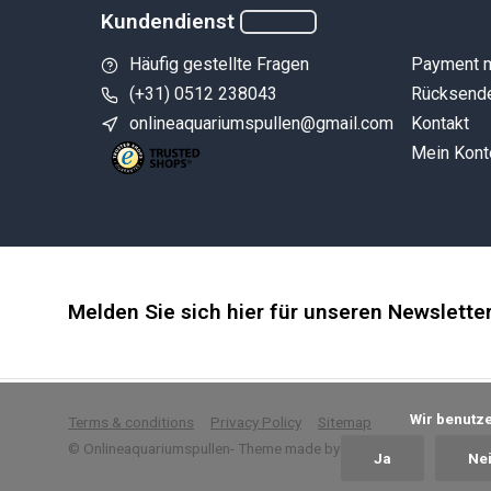
Kundendienst
Häufig gestellte Fragen
Payment 
(+31) 0512 238043
Rücksend
onlineaquariumspullen@gmail.com
Kontakt
Mein Kont
Melden Sie sich hier für unseren Newslette
            Wir benutzen Cookies nur für interne Zwecke um den Webshop zu verbessern. Ist das in Ordnung?

Terms & conditions
Privacy Policy
Sitemap
© Onlineaquariumspullen
- Theme made by
Webdinge
Ja
Ne