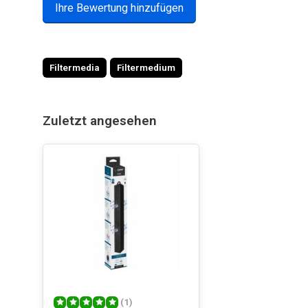
Ihre Bewertung hinzufügen
Filtermedia
Filtermedium
Zuletzt angesehen
(1)