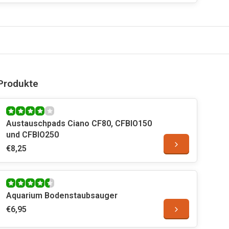
Produkte
Austauschpads Ciano CF80, CFBIO150
und CFBIO250
€8,25
Aquarium Bodenstaubsauger
€6,95