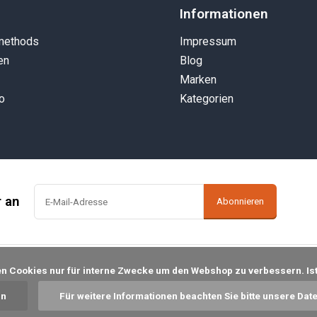
Informationen
methods
Impressum
en
Blog
Marken
o
Kategorien
r an
Abonnieren
in
Für weitere Informationen beachten Sie bitte unsere Dat