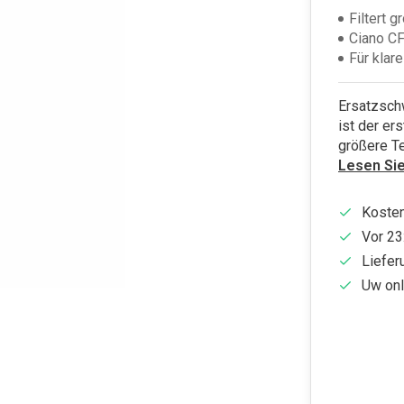
Filtert g
Ciano C
Für klar
Ersatzsch
ist der er
größere Te
Lesen Si
Kosten
Vor 23
Liefer
Uw onl