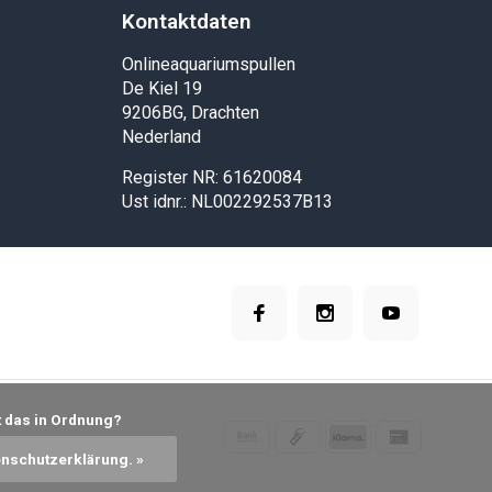
Kontaktdaten
Onlineaquariumspullen
De Kiel 19
9206BG, Drachten
Nederland
Register NR: 61620084
Ust idnr.: NL002292537B13
enschutzerklärung. »