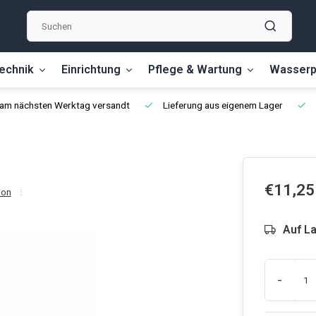
echnik
Einrichtung
Pflege & Wartung
Wasserp
, am nächsten Werktag versandt
Lieferung aus eigenem Lager
€11,25
ion
Auf L
-