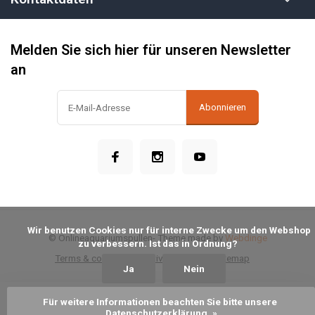
Melden Sie sich hier für unseren Newsletter
an
Abonnieren
            Wir benutzen Cookies nur für interne Zwecke um den Webshop 
© Onlineaquariumspullen
- Theme made by
Webdinge
zu verbessern. Ist das in Ordnung?

Terms & conditions
Privacy Policy
Sitemap
Ja
Nein
Für weitere Informationen beachten Sie bitte unsere 
Zum Warenkorb hinzufügen
Datenschutzerklärung. »