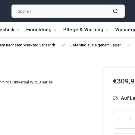
echnik
Einrichtung
Pflege & Wartung
Wasserp
, am nächsten Werktag versandt
Lieferung aus eigenem Lager
€309,9
hihiros Universal WRGB series
Auf L
-