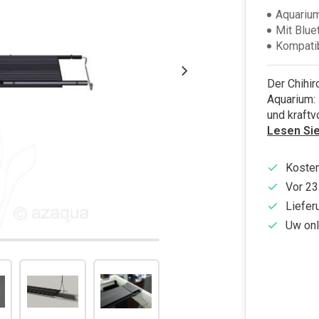
Aquariu
Mit Blue
Kompatib
Der Chihir
Aquarium:
und kraftv
Lesen Si
Kosten
Vor 23
Liefer
Uw onl