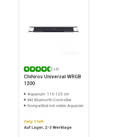
die stuk was , werd gelijk vervangen. Omdat service z
chihiros lamp bij ze besteld. Fijne online winkel
Veröffentlicht am 16/02/2026
(4)
Chihiros Universal WRGB
1200
Aquarium: 115-125 cm
Mit Bluetooth-Controller
Kompatibel mit vielen Aquarien
Only 1 left
Auf Lager, 2-3 Werktage