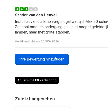
Sander van den Heuvel
Instellen van de lamp vergt nogal wat tijd. Max 20 scha
Zonsopkomst en ondergang gaat niet soepel geleidelijk 
lampen, maar met grote stappen.
Veröffentlicht am 22/05/2026
Ihre Bewertung hinzufügen
Rene Veit
Perfekt!!!!!! 5 Sterne
Veröffentlicht am 13/04/2026
Aquarium LED verlichting
Anisa Dailal
Zuletzt angesehen
Overgestapt naar een kleinere aquarium. Bij de vorige 
bij onlineaquariumspullen) en werd zo goed geholpen.