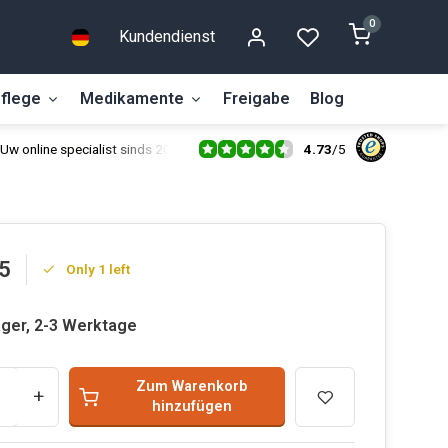
0
Kundendienst
flege
Medikamente
Freigabe
Blog
4.73
/
5
Uw online specialist sinds 2014
5
Only 1 left
ager, 2-3 Werktage
Zum Warenkorb
+
hinzufügen